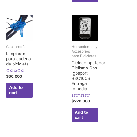
Cacharrería
Herramientas y
Accesorios
Limpiador
para Bicicletas
para cadena
Ciclocomputador
de bicicleta
Ciclismo Gps
Igpsport
Rated
$
30.000
BSC100S
0
out
Entrega
of
Add to
Inmedia
5
cart
Rated
$
220.000
0
out
of
Add to
5
cart