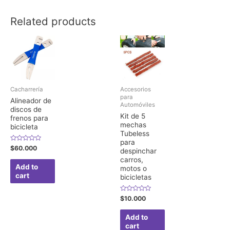
Related products
Cacharrería
Accesorios
para
Alineador de
Automóviles
discos de
Kit de 5
frenos para
mechas
bicicleta
Tubeless
para
Rated
$
60.000
despinchar
0
out
carros,
of
Add to
motos o
5
cart
bicicletas
Rated
$
10.000
0
out
of
Add to
5
cart