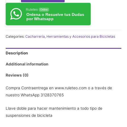
doble
Ruleteo
para
Online
Ordena o Resuelve tus Dudas
hacer
por Whatsapp
mantenimiento
a
Categories:
Cacharrería
,
Herramientas y Accesorios para Bicicletas
todo
tipo
de
Description
suspensiones
Additional information
de
bicicleta
Reviews (0)
quantity
Compra Contraentrega en www.ruleteo.com o a través de
nuestro WhatsApp 3128370765
Llave doble para hacer mantenimiento a todo tipo de
suspensiones de bicicleta