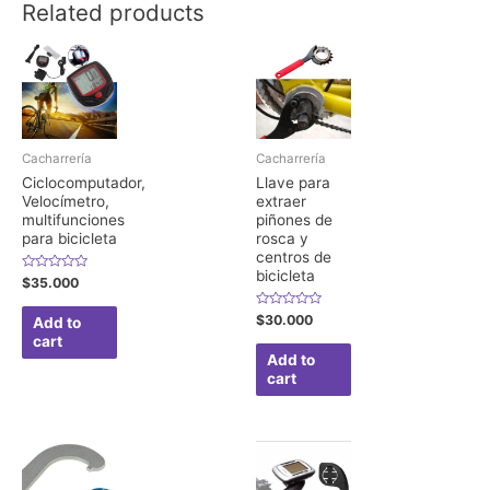
Related products
Cacharrería
Cacharrería
Ciclocomputador,
Llave para
Velocímetro,
extraer
multifunciones
piñones de
para bicicleta
rosca y
centros de
bicicleta
Rated
$
35.000
0
out
of
Rated
$
30.000
Add to
5
0
cart
out
of
Add to
5
cart