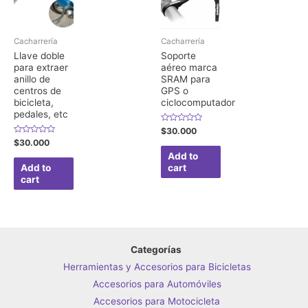
Cacharrería
Cacharrería
Llave doble
Soporte
para extraer
aéreo marca
anillo de
SRAM para
centros de
GPS o
bicicleta,
ciclocomputador
pedales, etc
Rated
$
30.000
0
Rated
$
30.000
out
0
of
Add to
out
5
of
Add to
cart
5
cart
Categorías
Herramientas y Accesorios para Bicicletas
Accesorios para Automóviles
Accesorios para Motocicleta