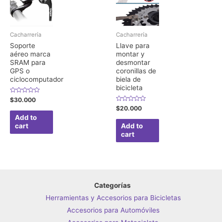
Cacharrería
Cacharrería
Soporte
Llave para
aéreo marca
montar y
SRAM para
desmontar
GPS o
coronillas de
ciclocomputador
biela de
bicicleta
Rated
$
30.000
0
Rated
$
20.000
out
0
of
Add to
out
5
of
cart
Add to
5
cart
Categorías
Herramientas y Accesorios para Bicicletas
Accesorios para Automóviles