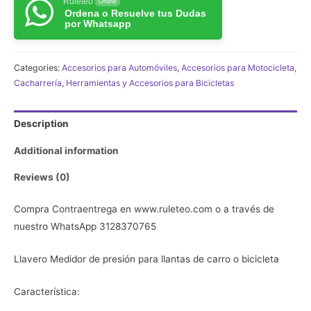
Ruleteo
presión
Online
Ordena o Resuelve tus Dudas
para
por Whatsapp
llantas
de
Categories:
Accesorios para Automóviles
,
Accesorios para Motocicleta
,
carro,
Cacharrería
,
Herramientas y Accesorios para Bicicletas
moto
o
Description
bicicleta
quantity
Additional information
Reviews (0)
Compra Contraentrega en www.ruleteo.com o a través de
nuestro WhatsApp 3128370765
Llavero Medidor de presión para llantas de carro o bicicleta
Característica: