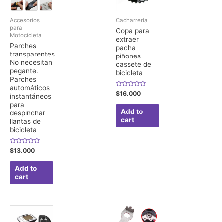
Accesorios
Cacharrería
para
Copa para
Motocicleta
extraer
Parches
pacha
transparentes
piñones
No necesitan
cassete de
pegante.
bicicleta
Parches
automáticos
Rated
$
16.000
instantáneos
0
out
para
of
Add to
despinchar
5
cart
llantas de
bicicleta
Rated
$
13.000
0
out
of
Add to
5
cart