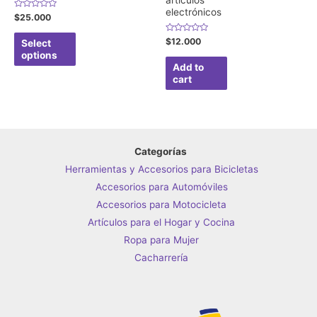
artículos
electrónicos
Rated
$
25.000
0
out
of
Rated
$
12.000
Select
5
0
options
out
of
Add to
5
cart
Categorías
Herramientas y Accesorios para Bicicletas
Accesorios para Automóviles
Accesorios para Motocicleta
Artículos para el Hogar y Cocina
Ropa para Mujer
Cacharrería