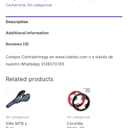
de
Cacharrería
,
Sin categorizar
carro
o
Description
moto
sellomatic-
Additional information
tubeless
Reviews (0)
quantity
Compra Contraentrega en www.ruleteo.com o a través de
nuestro WhatsApp 3128370765
Related products
Sin categorizar
Sin categorizar
Sillín MTB y
Coronilla