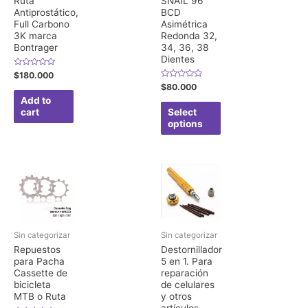
Ruta
SNAIL 96
Antiprostático,
BCD
Full Carbono
Asimétrica
3K marca
Redonda 32,
Bontrager
34, 36, 38
Dientes
Rated
$
180.000
0
Rated
$
80.000
out
0
of
Add to
out
5
of
cart
Select
5
options
Sin categorizar
Sin categorizar
Repuestos
Destornillador
para Pacha
5 en 1. Para
Cassette de
reparación
bicicleta
de celulares
MTB o Ruta
y otros