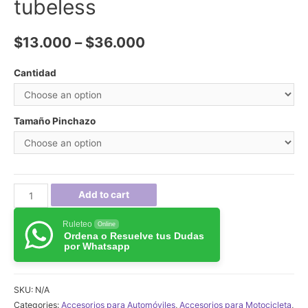
tubeless
$
13.000
–
$
36.000
Cantidad
Tamaño Pinchazo
Tacos
Add to cart
para
Ruleteo
reparación
Online
Ordena o Resuelve tus Dudas
de
por Whatsapp
pinchazos
de
SKU:
N/A
llantas
Categories:
Accesorios para Automóviles
,
Accesorios para Motocicleta
,