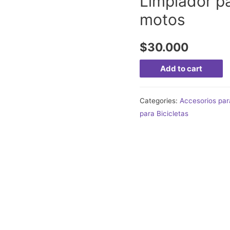
Limpiador pa
motos
$
30.000
Add to cart
Categories:
Accesorios par
para Bicicletas