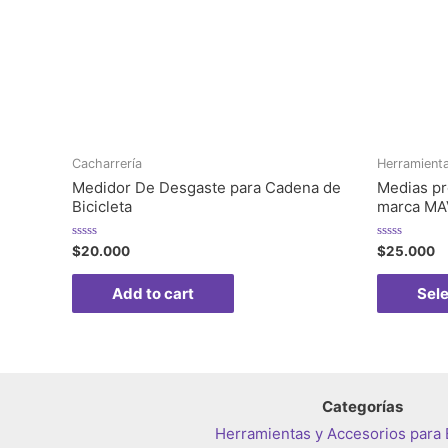
Cacharrería
Herramienta
Medidor De Desgaste para Cadena de
Medias pr
Bicicleta
marca MAV
Rated
Rated
$
20.000
$
25.000
0
0
out
out
of
of
Add to cart
Sele
5
5
Categorías
Herramientas y Accesorios para B