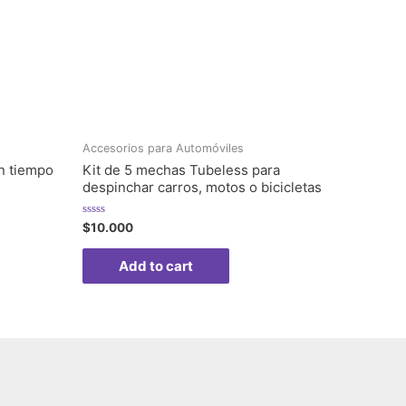
Accesorios para Automóviles
n tiempo
Kit de 5 mechas Tubeless para
despinchar carros, motos o bicicletas
Rated
$
10.000
0
out
of
Add to cart
5