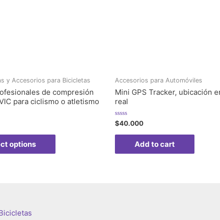
s y Accesorios para Bicicletas
Accesorios para Automóviles
ofesionales de compresión
Mini GPS Tracker, ubicación e
IC para ciclismo o atletismo
real
Rated
$
40.000
0
out
of
ct options
Add to cart
5
icicletas