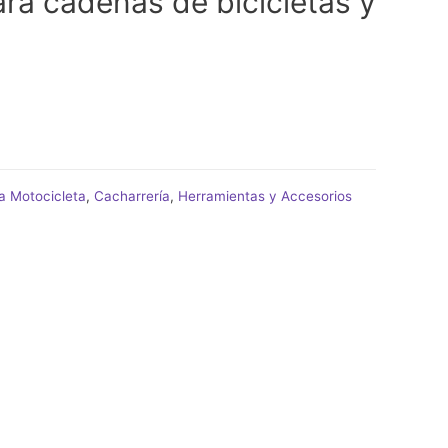
ra cadenas de bicicletas y
a Motocicleta
,
Cacharrería
,
Herramientas y Accesorios